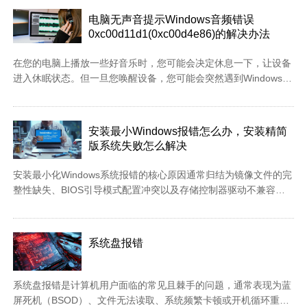
损坏驱动...
amd_xata.sys（或amd_sata.sys）导致的【状态：0xc0000428】
电脑无声音提示Windows音频错误
问题，用第一个方法轻松搞定。 而bootsafe64.sys（或bootsafe开
0xc00d11d1(0xc00d4e86)的解决办法
头的），目前已知的只能用第二个方法——U盘启动进入PE删掉该
文件。 图：必须先确认导致【状态：0xc0000428】问题是由哪个
在您的电脑上播放一些好音乐时，您可能会决定休息一下，让设备
驱动文件导致！ 解决方案1、重启进入【禁用驱动程序签名强制模
进入休眠状态。但一旦您唤醒设备，您可能会突然遇到Windows音
式】 对于amd_xata.sys（或amd_sata.sys）导致的【状态：
频错误0xc00d11d1（0xc00d4e86）。 这个错误代码通常会伴随
0xc0000428】问题，在不同系统下进入【禁用驱动程序签名...
着一条消息，内容为：“无法播放音频。请确保您的计算机的声卡
和显卡正在工作。”您通常在使用Windows Media Player、Xbox
安装最小Windows报错怎么办，安装精简
Music应用、Groove音乐或电影与电视应用时会遇到此错误。 现
版系统失败怎么解决
在，让我们来看看如何轻松解决这个问题。 测试您的外部音频设备
在大多数情况下，音频错误与软件有关。但在实施我们讨论过的任
安装最小化Windows系统报错的核心原因通常归结为镜像文件的完
何修复之前，最好先检查你的硬件。 为了开始，请确保您所有的外
整性缺失、BIOS引导模式配置冲突以及存储控制器驱动不兼容，
部音频设备都已正确连接并且处于良好工作状态。拔掉音频设备，
解决这一问题需要从镜像源头校验、固件设置调整以及驱动注入三
重新插入，然后检查是否解...
个维度进行系统性排查,而非盲目更换硬件或重复尝试格式化。 镜
像源与文件完整性分析 在安装最小化版本（如精简版、Tiny10或
系统盘报错
Ghost镜像）时，报错最常出现在文件解压或展开阶段，这类报错
往往源于镜像制作过程中的非标准操作，最小化镜像为了缩减体
积，通常会删除Windows恢复环境（WinRE）、冗余语言包或驱动
系统盘报错是计算机用户面临的常见且棘手的问题，通常表现为蓝
程序，如果制作工具在集成更新或删除组件时未正确处理注册表依
屏死机（BSOD）、文件无法读取、系统频繁卡顿或开机循环重