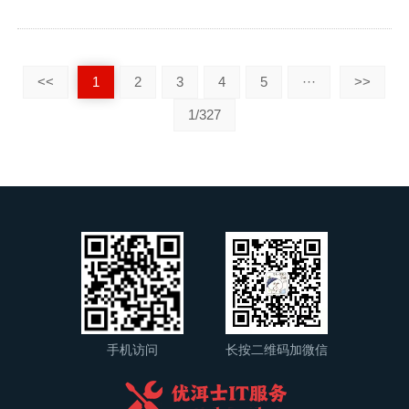
赖或SFC（系统文件检查器）映射,就会导致安装程序在验证文件哈
启，核心上文归纳是：绝大多数系统盘报错源于文件系统逻辑损
希值时失败。 下载过程中的网络波动或存储介质（如U盘）的坏块
坏、磁盘坏道或存储空间耗尽，通过Windows内置工具和专业检测
也是导致...
手段，90%以上的逻辑错误可修复，但物理硬件故障则需及时更
换，面对此类问题，首要任务是数据备份，随后进行分层诊断与修
<<
1
2
3
4
5
···
>>
复，切勿盲目重装系统,以免掩盖硬件隐患。 深入解析系统盘报错
的根本原因 要解决问题，必须先理解其成因，系统盘（通常为C
1/327
盘）承载着操作系统和核心驱动程序，其稳定性直接决定计算机的
运行状态,报错通常可以归纳为以下三个维度： 文件系统逻辑错
误，这是最常见的情况，多由非正常关机（如突然断电、强制关
机）、系统崩溃或...
手机访问
长按二维码加微信