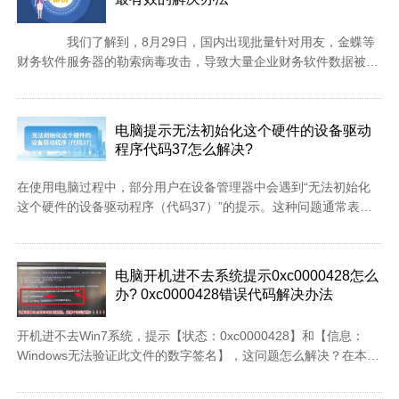
我们了解到，8月29日，国内出现批量针对用友，金蝶等
财务软件服务器的勒索病毒攻击，导致大量企业财务软件数据被加
密，不得不向勒索者缴纳赎金，来换取解密程序。相关阅读:勒索病
毒规模攻击用友畅捷通用户，中毒终端超2000台仍在上升 什么是
勒索病毒：什么是勒索病毒？有哪些危害？ 用友旗下畅捷通
电脑提示无法初始化这个硬件的设备驱动
T+为这次攻击的主要目标。畅捷通产品线包含：好会计、好生意、
程序代码37怎么解决?
好业财、易代账、畅捷通T+。 据悉，此次针对畅捷通T+软件
的攻击，是通过该软件漏洞发起的攻击。导致用户的防火墙和其他
在使用电脑过程中，部分用户在设备管理器中会遇到“无法初始化
安全防护系统都未能有效阻止病毒入侵。截止发稿时，畅捷通官方
这个硬件的设备驱动程序（代码37）”的提示。这种问题通常表示
已发布该漏洞修复补丁，请使用该系统的用户及时修复。 如...
某个硬件的驱动程序无法正常加载或初始化，导致设备无法工作。
下面介绍常用的解决方法，帮助用户排查并修复此问题。是什么原
因导致 Windows 错误代码 37？当您得到 Windows 无法初始化此
电脑开机进不去系统提示0xc0000428怎么
硬件的设备驱动程序时。（代码 37） 消息，它可能由几个问题引
办? 0xc0000428错误代码解决办法
起，包括：兼容性问题 – 当您将硬件设备插入电脑时，它应该自动
安装其驱动程序。但是，情况并非总是如此，因为某些设备没有适
开机进不去Win7系统，提示【状态：0xc0000428】和【信息：
用于每台PC的通用驱动程序。设备驱动程序故障 – 损坏的设备驱
Windows无法验证此文件的数字签名】，这问题怎么解决？在本文
动程序可能是由于从以前版本的 Microsoft Windows 中卸载设备不
会提供三个解决方法，但无论是哪个，第一步要做的，认清楚究竟
完整而导致的。计算机上的病毒 – 您的 PC 可能具有可能已修改或
是哪个.sys驱动文件导致【状态：0xc0000428】的！ 如