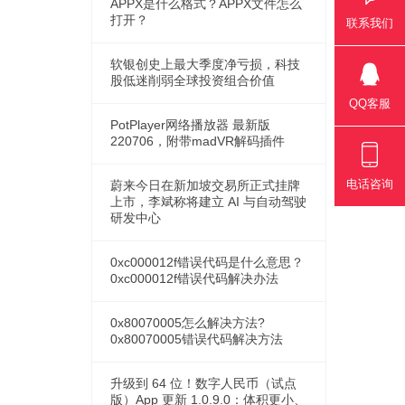
APPX是什么格式？APPX文件怎么
打开？
联系我们
软银创史上最大季度净亏损，科技
股低迷削弱全球投资组合价值
QQ客服
PotPlayer网络播放器 最新版
220706，附带madVR解码插件
电话咨询
蔚来今日在新加坡交易所正式挂牌
上市，李斌称将建立 AI 与自动驾驶
研发中心
0xc000012f错误代码是什么意思？
0xc000012f错误代码解决办法
0x80070005怎么解决方法?
0x80070005错误代码解决方法
升级到 64 位！数字人民币（试点
版）App 更新 1.0.9.0：体积更小、