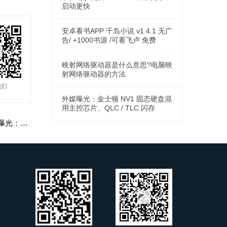
启动更快
安卓看书APP 千岛小说 v1.4.1 无广
告/ +1000书源 /可看飞卢 免费
映射网络驱动器是什么意思?电脑映
射网络驱动器的方法
我们
外媒曝光：金士顿 NV1 固态硬盘混
用主控芯片、QLC / TLC 闪存
下一篇：史无前例的设计！新款MacBook Air外形配置大曝光：白色刘海、8款颜色