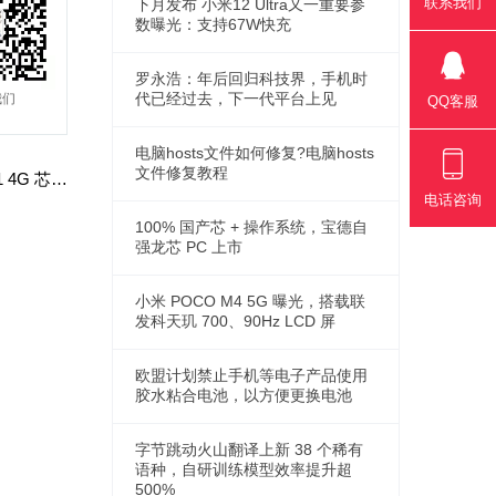
联系我们
下月发布 小米12 Ultra又一重要参
数曝光：支持67W快充
罗永浩：年后回归科技界，手机时
代已经过去，下一代平台上见
我们
QQ客服
电脑hosts文件如何修复?电脑hosts
文件修复教程
下一篇：曝华为 Mate 50 / Pro 系列首发搭载骁龙 8 Gen 1 4G 芯片，Mate X3 折叠屏还有骁龙 888 版本
电话咨询
100% 国产芯 + 操作系统，宝德自
强龙芯 PC 上市
小米 POCO M4 5G 曝光，搭载联
发科天玑 700、90Hz LCD 屏
欧盟计划禁止手机等电子产品使用
胶水粘合电池，以方便更换电池
字节跳动火山翻译上新 38 个稀有
语种，自研训练模型效率提升超
500%