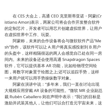
在 CES 大会上，高通 CEO 克里斯蒂亚诺・阿蒙(Cr
istiano Amon)表示，两家公司将会合作开发整合软件
的定制芯片，开发者可以用芯片创建虚拟世界，让用户
在虚拟世界中工作、玩耍。
阿蒙称，未来的合作设备将会与微软软件产品“Me
sh”协作，该软件可以让 A 用户将真实感投射到 B 用户
的头盔中，这样相隔很远的两人会感觉自己处在同一房
间内。未来的设备还会使用高通 Snapdragon Spaces
软件，它可以提供基本 AR 功能，比如给物理空间绘
图，将数字对象置于绘图之上;还可以追踪手势，这样
一来用户就可以用手势操纵数字对象。
阿蒙在演讲中说：“多年来，我们一直在讨论出现
大规模应用穿戴 AR 设备的可能性。”微软 MR 企业副总
裁 Rubén Caballero 则在声明中表示：“我们的目标是
激励并武装其他人，让他们可以合打造元宇宙未来，这